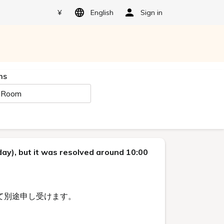
¥
English
Sign in
ms
 Room
ay), but it was resolved around 10:00
にて別途申し受けます。