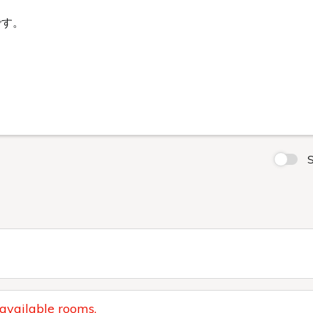
です。
S
 available rooms.