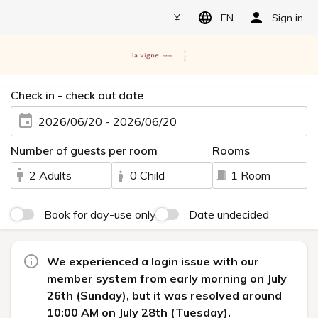
¥
EN
Sign in
Check in - check out date
2026/06/20 - 2026/06/20
Number of guests per room
Rooms
2 Adults
0 Child
1 Room
Book for day-use only
Date undecided
We experienced a login issue with our
member system from early morning on July
26th (Sunday), but it was resolved around
10:00 AM on July 28th (Tuesday).